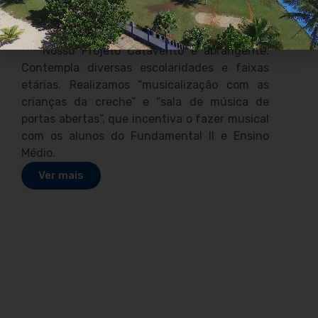
Projeto Catavento
Nosso
Projeto Catavento é abrangente.
Contempla diversas escolaridades e faixas
etárias. Realizamos “musicalização com as
crianças da creche” e “sala de música de
portas abertas”, que incentiva o fazer musical
com os alunos do Fundamental II e Ensino
Médio.
Ver mais